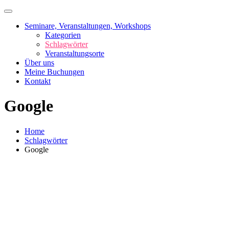
Skip
to
Seminare, Veranstaltungen, Workshops
content
Kategorien
Schlagwörter
Veranstaltungsorte
Über uns
Meine Buchungen
Kontakt
Google
Home
Schlagwörter
Google