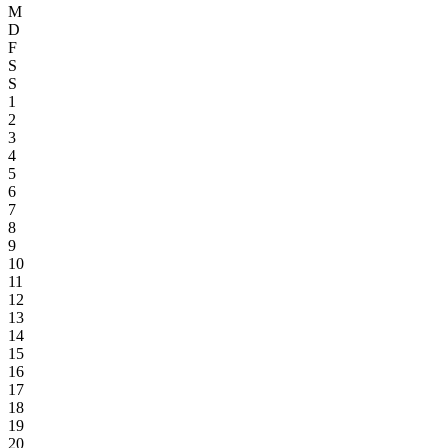
M
D
F
S
S
1
2
3
4
5
6
7
8
9
10
11
12
13
14
15
16
17
18
19
20