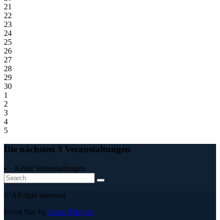
21
22
23
24
25
26
27
28
29
30
1
2
3
4
5
Die nächsten 3 Veranstaltungen
Keine Veranstaltungen
© All right reserved
Event Star by
Acme Themes