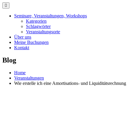
Skip
to
content
Seminare, Veranstaltungen, Workshops
Kategorien
Schlagwörter
Veranstaltungsorte
Über uns
Meine Buchungen
Kontakt
Blog
Home
Veranstaltungen
Wie erstelle ich eine Amortisations- und Liquiditätsrechnung