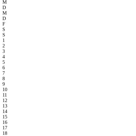
M
D
M
D
F
S
S
1
2
3
4
5
6
7
8
9
10
11
12
13
14
15
16
17
18