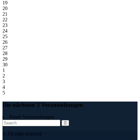
19
20
21
22
23
24
25
26
27
28
29
30
1
2
3
4
5
Die nächsten 3 Veranstaltungen
Keine Veranstaltungen
© All right reserved