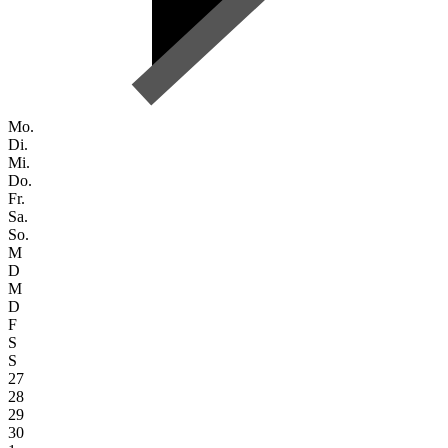
Mo.
Di.
Mi.
Do.
Fr.
Sa.
So.
M
D
M
D
F
S
S
27
28
29
30