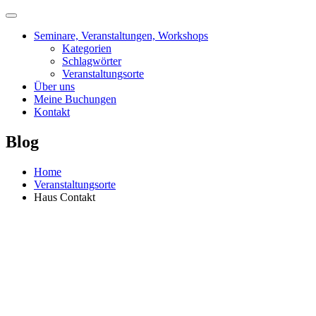
Skip
to
Seminare, Veranstaltungen, Workshops
content
Kategorien
Schlagwörter
Veranstaltungsorte
Über uns
Meine Buchungen
Kontakt
Blog
Home
Veranstaltungsorte
Haus Contakt