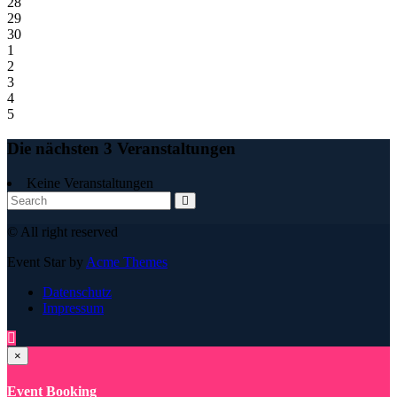
28
29
30
1
2
3
4
5
Die nächsten 3 Veranstaltungen
Keine Veranstaltungen
© All right reserved
Event Star by
Acme Themes
Datenschutz
Impressum
×
Event Booking