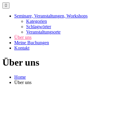
Skip
to
content
Seminare, Veranstaltungen, Workshops
Kategorien
Schlagwörter
Veranstaltungsorte
Über uns
Meine Buchungen
Kontakt
Über uns
Home
Über uns