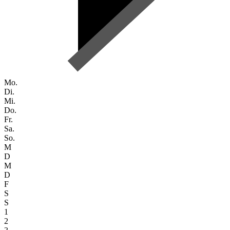
Mo.
Di.
Mi.
Do.
Fr.
Sa.
So.
M
D
M
D
F
S
S
1
2