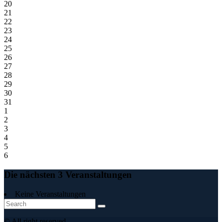
20
21
22
23
24
25
26
27
28
29
30
31
1
2
3
4
5
6
Die nächsten 3 Veranstaltungen
Keine Veranstaltungen
© All right reserved