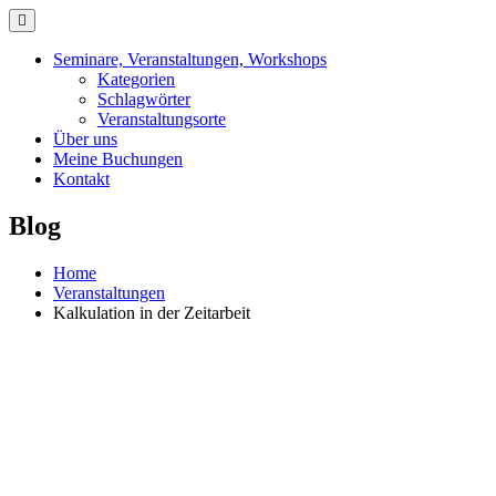
Skip
to
content
Seminare, Veranstaltungen, Workshops
Kategorien
Schlagwörter
Veranstaltungsorte
Über uns
Meine Buchungen
Kontakt
Blog
Home
Veranstaltungen
Kalkulation in der Zeitarbeit